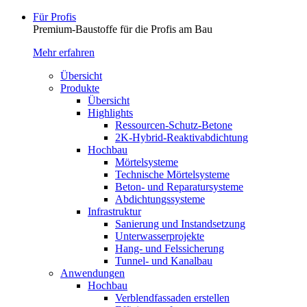
Für Profis
Premium-Baustoffe für die Profis am Bau
Mehr erfahren
Übersicht
Produkte
Übersicht
Highlights
Ressourcen-Schutz-Betone
2K-Hybrid-Reaktivab­dichtung
Hochbau
Mörtelsysteme
Technische Mörtelsysteme
Beton- und Reparatursysteme
Abdichtungssysteme
Infrastruktur
Sanierung und Instandsetzung
Unterwasserprojekte
Hang- und Felssicherung
Tunnel- und Kanalbau
Anwendungen
Hochbau
Verblendfassaden erstellen