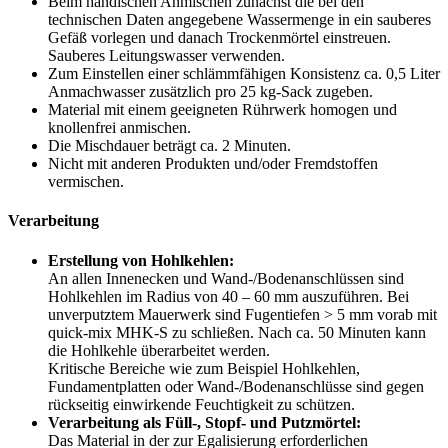
Beim händischen Anmischen zunächst die bei den
technischen Daten angegebene Wassermenge in ein sauberes
Gefäß vorlegen und danach Trockenmörtel einstreuen.
Sauberes Leitungswasser verwenden.
Zum Einstellen einer schlämmfähigen Konsistenz ca. 0,5 Liter
Anmachwasser zusätzlich pro 25 kg-Sack zugeben.
Material mit einem geeigneten Rührwerk homogen und
knollenfrei anmischen.
Die Mischdauer beträgt ca. 2 Minuten.
Nicht mit anderen Produkten und/oder Fremdstoffen
vermischen.
Verarbeitung
Erstellung von Hohlkehlen:
An allen Innenecken und Wand-/Bodenanschlüssen sind
Hohlkehlen im Radius von 40 – 60 mm auszuführen. Bei
unverputztem Mauerwerk sind Fugentiefen > 5 mm vorab mit
quick-mix MHK-S zu schließen. Nach ca. 50 Minuten kann
die Hohlkehle überarbeitet werden.
Kritische Bereiche wie zum Beispiel Hohlkehlen,
Fundamentplatten oder Wand-/Bodenanschlüsse sind gegen
rückseitig einwirkende Feuchtigkeit zu schützen.
Verarbeitung als Füll-, Stopf- und Putzmörtel:
Das Material in der zur Egalisierung erforderlichen