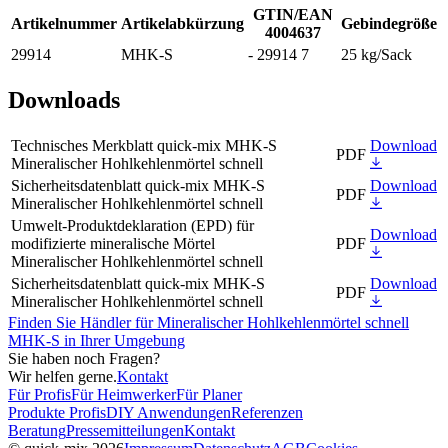
GTIN/EAN
Artikelnummer
Artikelabkürzung
Gebindegröße
4004637
29914
MHK-S
- 29914 7
25 kg/Sack
Downloads
Technisches Merkblatt quick-mix MHK-S
Download
PDF
Mineralischer Hohlkehlenmörtel schnell
Sicherheitsdatenblatt quick-mix MHK-S
Download
PDF
Mineralischer Hohlkehlenmörtel schnell
Umwelt-Produktdeklaration (EPD) für
Download
modifizierte mineralische Mörtel
PDF
Mineralischer Hohlkehlenmörtel schnell
Sicherheitsdatenblatt quick-mix MHK-S
Download
PDF
Mineralischer Hohlkehlenmörtel schnell
Finden Sie Händler für Mineralischer Hohlkehlenmörtel schnell
MHK-S in Ihrer Umgebung
Sie haben noch Fragen?
Wir helfen gerne.
Kontakt
Für Profis
Für Heimwerker
Für Planer
Produkte Profis
DIY Anwendungen
Referenzen
Beratung
Pressemitteilungen
Kontakt