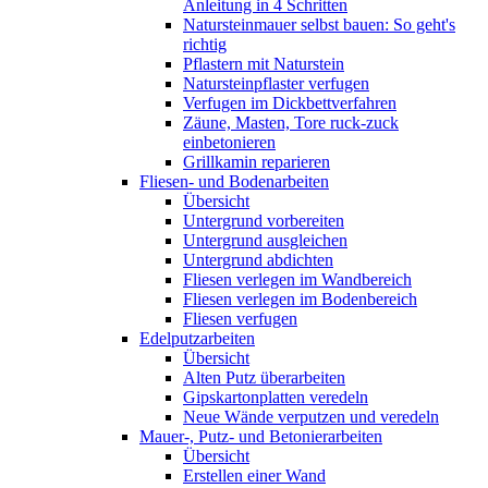
Anleitung in 4 Schritten
Natursteinmauer selbst bauen: So geht's
richtig
Pflastern mit Naturstein
Natursteinpflaster verfugen
Verfugen im Dickbettverfahren
Zäune, Masten, Tore ruck-zuck
einbetonieren
Grillkamin reparieren
Fliesen- und Bodenarbeiten
Übersicht
Untergrund vorbereiten
Untergrund ausgleichen
Untergrund abdichten
Fliesen verlegen im Wandbereich
Fliesen verlegen im Bodenbereich
Fliesen verfugen
Edelputzarbeiten
Übersicht
Alten Putz überarbeiten
Gipskartonplatten veredeln
Neue Wände verputzen und veredeln
Mauer-, Putz- und Betonierarbeiten
Übersicht
Erstellen einer Wand