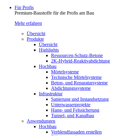
Für Profis
Premium-Baustoffe für die Profis am Bau
Mehr erfahren
Übersicht
Produkte
Übersicht
Highlights
Ressourcen-Schutz-Betone
2K-Hybrid-Reaktivab­dichtung
Hochbau
Mörtelsysteme
Technische Mörtelsysteme
Beton- und Reparatursysteme
Abdichtungssysteme
Infrastruktur
Sanierung und Instandsetzung
Unterwasserprojekte
Hang- und Felssicherung
Tunnel- und Kanalbau
Anwendungen
Hochbau
Verblendfassaden erstellen