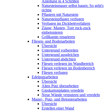
Anleitung in 4 Schritten
Natursteinmauer selbst bauen: So geht's
richtig
Pflastern mit Naturstein
Natursteinpflaster verfugen
Verfugen im Dickbettverfahren
Zäune, Masten, Tore ruck-zuck
einbetonieren
Grillkamin reparieren
Fliesen- und Bodenarbeiten
Übersicht
Untergrund vorbereiten
Untergrund ausgleichen
Untergrund abdichten
Fliesen verlegen im Wandbereich
Fliesen verlegen im Bodenbereich
Fliesen verfugen
Edelputzarbeiten
Übersicht
Alten Putz überarbeiten
Gipskartonplatten veredeln
Neue Wände verputzen und veredeln
Mauer-, Putz- und Betonierarbeiten
Übersicht
Erstellen einer Wand