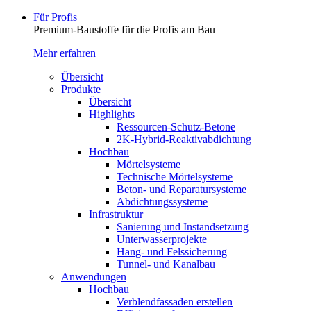
Für Profis
Premium-Baustoffe für die Profis am Bau
Mehr erfahren
Übersicht
Produkte
Übersicht
Highlights
Ressourcen-Schutz-Betone
2K-Hybrid-Reaktivab­dichtung
Hochbau
Mörtelsysteme
Technische Mörtelsysteme
Beton- und Reparatursysteme
Abdichtungssysteme
Infrastruktur
Sanierung und Instandsetzung
Unterwasserprojekte
Hang- und Felssicherung
Tunnel- und Kanalbau
Anwendungen
Hochbau
Verblendfassaden erstellen