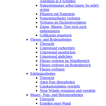
Anleitung in 4 Schritten
Natursteinmauer selbst bauen: So geht's
richtig
Pflastern mit Naturstein
Natursteinpflaster verfugen
Verfugen im Dickbettverfahren
Zäune, Masten, Tore ruck-zuck
einbetonieren
Grillkamin reparieren
Fliesen- und Bodenarbeiten
Übersicht
Untergrund vorbereiten
Untergrund ausgleichen
Untergrund abdichten
Fliesen verlegen im Wandbereich
Fliesen verlegen im Bodenbereich
Fliesen verfugen
Edelputzarbeiten
Übersicht
Alten Putz überarbeiten
Gipskartonplatten veredeln
Neue Wände verputzen und veredeln
Mauer-, Putz- und Betonierarbeiten
Übersicht
Erstellen einer Wand