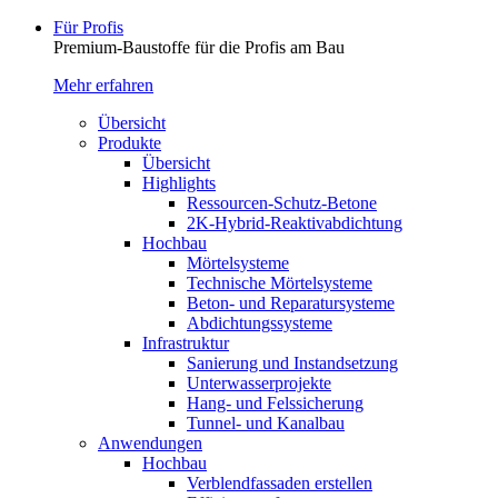
Für Profis
Premium-Baustoffe für die Profis am Bau
Mehr erfahren
Übersicht
Produkte
Übersicht
Highlights
Ressourcen-Schutz-Betone
2K-Hybrid-Reaktivab­dichtung
Hochbau
Mörtelsysteme
Technische Mörtelsysteme
Beton- und Reparatursysteme
Abdichtungssysteme
Infrastruktur
Sanierung und Instandsetzung
Unterwasserprojekte
Hang- und Felssicherung
Tunnel- und Kanalbau
Anwendungen
Hochbau
Verblendfassaden erstellen