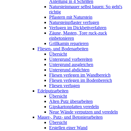
Anleitung in 4 Schritten
Natursteinmauer selbst bauen: So geht's
richtig
Pflastern mit Naturstein
Natursteinpflaster verfugen
Verfugen im Dickbettverfahren
Zäune, Masten, Tore ruck-zuck
einbetonieren
Grillkamin reparieren
Fliesen- und Bodenarbeiten
Übersicht
Untergrund vorbereiten
Untergrund ausgleichen
Untergrund abdichten
Fliesen verlegen im Wandbereich
Fliesen verlegen im Bodenbereich
Fliesen verfugen
Edelputzarbeiten
Übersicht
Alten Putz überarbeiten
Gipskartonplatten veredeln
Neue Wände verputzen und veredeln
Mauer-, Putz- und Betonierarbeiten
Übersicht
Erstellen einer Wand