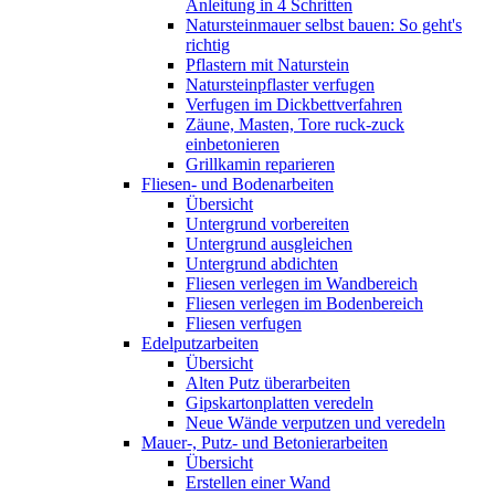
Anleitung in 4 Schritten
Natursteinmauer selbst bauen: So geht's
richtig
Pflastern mit Naturstein
Natursteinpflaster verfugen
Verfugen im Dickbettverfahren
Zäune, Masten, Tore ruck-zuck
einbetonieren
Grillkamin reparieren
Fliesen- und Bodenarbeiten
Übersicht
Untergrund vorbereiten
Untergrund ausgleichen
Untergrund abdichten
Fliesen verlegen im Wandbereich
Fliesen verlegen im Bodenbereich
Fliesen verfugen
Edelputzarbeiten
Übersicht
Alten Putz überarbeiten
Gipskartonplatten veredeln
Neue Wände verputzen und veredeln
Mauer-, Putz- und Betonierarbeiten
Übersicht
Erstellen einer Wand