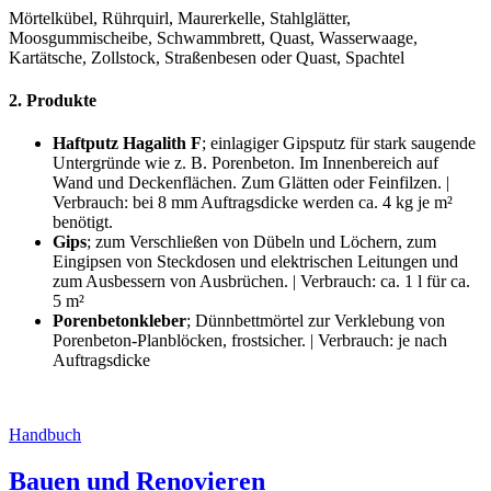
Mörtelkübel, Rührquirl, Maurerkelle, Stahlglätter,
Moosgummischeibe, Schwammbrett, Quast, Wasserwaage,
Kartätsche, Zollstock, Straßenbesen oder Quast, Spachtel
2. Produkte
Haftputz Hagalith F
; einlagiger Gipsputz für stark saugende
Untergründe wie z. B. Porenbeton. Im Innenbereich auf
Wand und Deckenflächen. Zum Glätten oder Feinfilzen. |
Verbrauch: bei 8 mm Auftragsdicke werden ca. 4 kg je m²
benötigt.
Gips
; zum Verschließen von Dübeln und Löchern, zum
Eingipsen von Steckdosen und elektrischen Leitungen und
zum Ausbessern von Ausbrüchen. | Verbrauch: ca. 1 l für ca.
5 m²
Porenbetonkleber
; Dünnbettmörtel zur Verklebung von
Porenbeton-Planblöcken, frostsicher. | Verbrauch: je nach
Auftragsdicke
Handbuch
Bauen und Renovieren