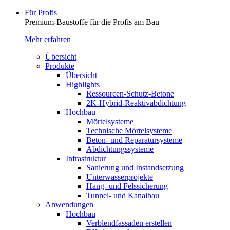
Für Profis
Premium-Baustoffe für die Profis am Bau
Mehr erfahren
Übersicht
Produkte
Übersicht
Highlights
Ressourcen-Schutz-Betone
2K-Hybrid-Reaktivab­dichtung
Hochbau
Mörtelsysteme
Technische Mörtelsysteme
Beton- und Reparatursysteme
Abdichtungssysteme
Infrastruktur
Sanierung und Instandsetzung
Unterwasserprojekte
Hang- und Felssicherung
Tunnel- und Kanalbau
Anwendungen
Hochbau
Verblendfassaden erstellen