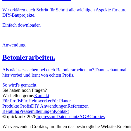
Wir erklären euch Schritt für Schritt alle wichtigen Aspekte für eure
DIY-Bauprojekte.
Einfach downloaden
Anwendung
Betonierarbeiten.
Als nächstes stehen bei euch Betonierarbeiten an? Dann schaut mal
hier vorbei und lernt von echten Profis.
So wird's gemacht
Sie haben noch Fragen?
Wir helfen gerne.
Kontakt
Für Profis
Für Heimwerker
Für Planer
Produkte Profis
DIY Anwendungen
Referenzen
Beratung
Pressemitteilungen
Kontakt
© quick-mix 2026
Impressum
Datenschutz
AGB
Cookies
Wir verwenden Cookies, um Ihnen das bestmögliche Website-Erlebnis