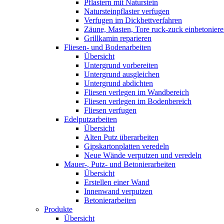
Pflastern mit Naturstein
Natursteinpflaster verfugen
Verfugen im Dickbettverfahren
Zäune, Masten, Tore ruck-zuck einbetonier
Grillkamin reparieren
Fliesen- und Bodenarbeiten
Übersicht
Untergrund vorbereiten
Untergrund ausgleichen
Untergrund abdichten
Fliesen verlegen im Wandbereich
Fliesen verlegen im Bodenbereich
Fliesen verfugen
Edelputzarbeiten
Übersicht
Alten Putz überarbeiten
Gipskartonplatten veredeln
Neue Wände verputzen und veredeln
Mauer-, Putz- und Betonierarbeiten
Übersicht
Erstellen einer Wand
Innenwand verputzen
Betonierarbeiten
Produkte
Übersicht