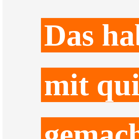
Das ha
mit qu
gemach