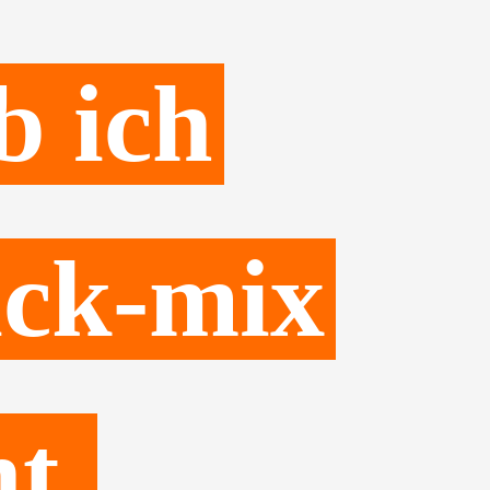
b ich
ick-mix
t.