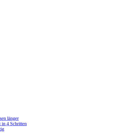
sen länger
in 4 Schritten
tig