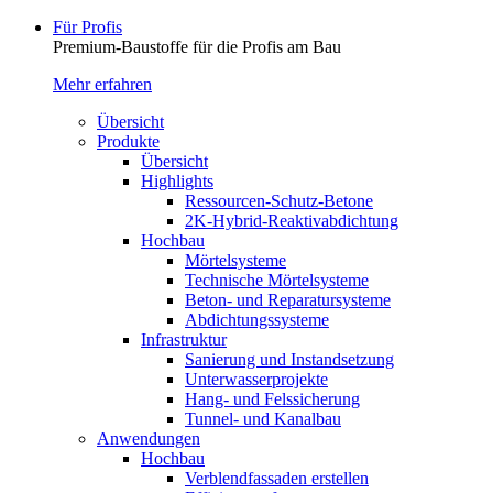
Für Profis
Premium-Baustoffe für die Profis am Bau
Mehr erfahren
Übersicht
Produkte
Übersicht
Highlights
Ressourcen-Schutz-Betone
2K-Hybrid-Reaktivab­dichtung
Hochbau
Mörtelsysteme
Technische Mörtelsysteme
Beton- und Reparatursysteme
Abdichtungssysteme
Infrastruktur
Sanierung und Instandsetzung
Unterwasserprojekte
Hang- und Felssicherung
Tunnel- und Kanalbau
Anwendungen
Hochbau
Verblendfassaden erstellen