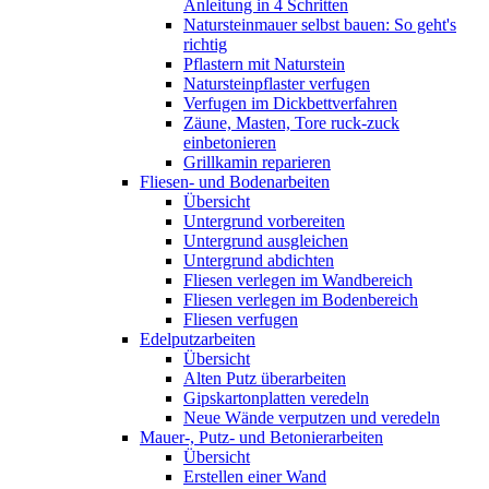
Anleitung in 4 Schritten
Natursteinmauer selbst bauen: So geht's
richtig
Pflastern mit Naturstein
Natursteinpflaster verfugen
Verfugen im Dickbettverfahren
Zäune, Masten, Tore ruck-zuck
einbetonieren
Grillkamin reparieren
Fliesen- und Bodenarbeiten
Übersicht
Untergrund vorbereiten
Untergrund ausgleichen
Untergrund abdichten
Fliesen verlegen im Wandbereich
Fliesen verlegen im Bodenbereich
Fliesen verfugen
Edelputzarbeiten
Übersicht
Alten Putz überarbeiten
Gipskartonplatten veredeln
Neue Wände verputzen und veredeln
Mauer-, Putz- und Betonierarbeiten
Übersicht
Erstellen einer Wand