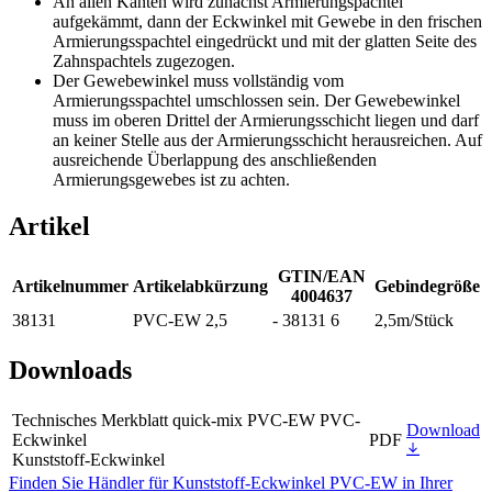
An allen Kanten wird zunächst Armierungspachtel
aufgekämmt, dann der Eckwinkel mit Gewebe in den frischen
Armierungsspachtel eingedrückt und mit der glatten Seite des
Zahnspachtels zugezogen.
Der Gewebewinkel muss vollständig vom
Armierungsspachtel umschlossen sein. Der Gewebewinkel
muss im oberen Drittel der Armierungsschicht liegen und darf
an keiner Stelle aus der Armierungsschicht herausreichen. Auf
ausreichende Überlappung des anschließenden
Armierungsgewebes ist zu achten.
Artikel
GTIN/EAN
Artikelnummer
Artikelabkürzung
Gebindegröße
4004637
38131
PVC-EW 2,5
- 38131 6
2,5m/Stück
Downloads
Technisches Merkblatt quick-mix PVC-EW PVC-
Download
Eckwinkel
PDF
Kunststoff-Eckwinkel
Finden Sie Händler für Kunststoff-Eckwinkel PVC-EW in Ihrer