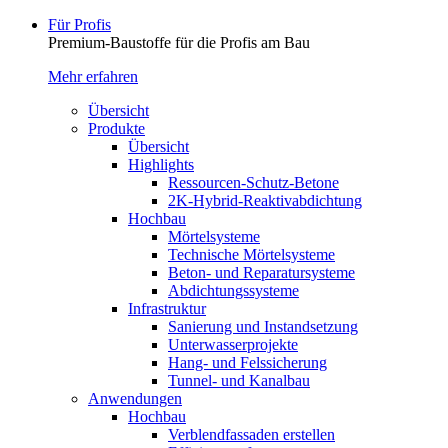
Für Profis
Premium-Baustoffe für die Profis am Bau
Mehr erfahren
Übersicht
Produkte
Übersicht
Highlights
Ressourcen-Schutz-Betone
2K-Hybrid-Reaktivab­dichtung
Hochbau
Mörtelsysteme
Technische Mörtelsysteme
Beton- und Reparatursysteme
Abdichtungssysteme
Infrastruktur
Sanierung und Instandsetzung
Unterwasserprojekte
Hang- und Felssicherung
Tunnel- und Kanalbau
Anwendungen
Hochbau
Verblendfassaden erstellen