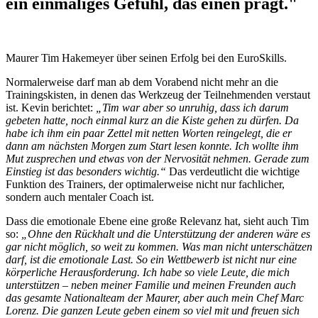
ein einmaliges Gefühl, das einen prägt."
Maurer Tim Hakemeyer über seinen Erfolg bei den EuroSkills.
Normalerweise darf man ab dem Vorabend nicht mehr an die
Trainingskisten, in denen das Werkzeug der Teilnehmenden verstaut
ist. Kevin berichtet:
„Tim war aber so unruhig, dass ich darum
gebeten hatte, noch einmal kurz an die Kiste gehen zu dürfen. Da
habe ich ihm ein paar Zettel mit netten Worten reingelegt, die er
dann am nächsten Morgen zum Start lesen konnte. Ich wollte ihm
Mut zusprechen und etwas von der Nervosität nehmen. Gerade zum
Einstieg ist das besonders wichtig.“
Das verdeutlicht die wichtige
Funktion des Trainers, der optimalerweise nicht nur fachlicher,
sondern auch mentaler Coach ist.
Dass die emotionale Ebene eine große Relevanz hat, sieht auch Tim
so:
„Ohne den Rückhalt und die Unterstützung der anderen wäre es
gar nicht möglich, so weit zu kommen. Was man nicht unterschätzen
darf, ist die emotionale Last. So ein Wettbewerb ist nicht nur eine
körperliche Herausforderung. Ich habe so viele Leute, die mich
unterstützen – neben meiner Familie und meinen Freunden auch
das gesamte Nationalteam der Maurer, aber auch mein Chef Marc
Lorenz. Die ganzen Leute geben einem so viel mit und freuen sich