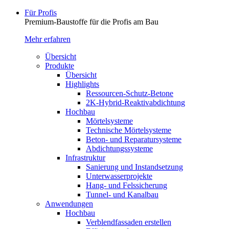
Für Profis
Premium-Baustoffe für die Profis am Bau
Mehr erfahren
Übersicht
Produkte
Übersicht
Highlights
Ressourcen-Schutz-Betone
2K-Hybrid-Reaktivab­dichtung
Hochbau
Mörtelsysteme
Technische Mörtelsysteme
Beton- und Reparatursysteme
Abdichtungssysteme
Infrastruktur
Sanierung und Instandsetzung
Unterwasserprojekte
Hang- und Felssicherung
Tunnel- und Kanalbau
Anwendungen
Hochbau
Verblendfassaden erstellen