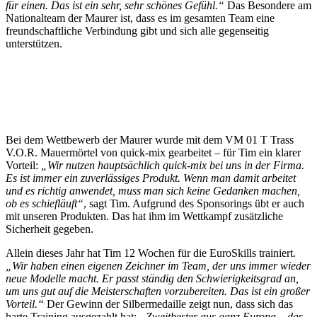
für einen. Das ist ein sehr, sehr schönes Gefühl.“
Das Besondere am
Nationalteam der Maurer ist, dass es im gesamten Team eine
freundschaftliche Verbindung gibt und sich alle gegenseitig
unterstützen.
Bei dem Wettbewerb der Maurer wurde mit dem VM 01 T Trass
V.O.R. Mauermörtel von quick-mix gearbeitet – für Tim ein klarer
Vorteil:
„Wir nutzen hauptsächlich quick-mix bei uns in der Firma.
Es ist immer ein zuverlässiges Produkt. Wenn man damit arbeitet
und es richtig anwendet, muss man sich keine Gedanken machen,
ob es schiefläuft“
, sagt Tim. Aufgrund des Sponsorings übt er auch
mit unseren Produkten. Das hat ihm im Wettkampf zusätzliche
Sicherheit gegeben.
Allein dieses Jahr hat Tim 12 Wochen für die EuroSkills trainiert.
„Wir haben einen eigenen Zeichner im Team, der uns immer wieder
neue Modelle macht. Er passt ständig den Schwierigkeitsgrad an,
um uns gut auf die Meisterschaften vorzubereiten. Das ist ein großer
Vorteil.“
Der Gewinn der Silbermedaille zeigt nun, dass sich das
harte Training ausgezahlt hat:
„Zweitbester aus ganz Europa – das