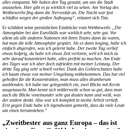
alles entspannt. Wir haben den Tag genutzt, um uns die Stadt
anzusehen. Hier gibt es ja wirklich viel zu sehen. Am Vortag des
Wettbewerbs fing dann die Nervosität an. Die Nacht war fast
schlaflos wegen der großen Aufregung“
, erinnert sich Tim.
Er schildert seine persönlichen Eindrücke vom Wettbewerb:
„Die
Atmosphäre bei den EuroSkills war wirklich sehr, sehr gut. Vor
allem als alle anderen Nationen mit ihren Teams dann da waren,
hat man die tolle Atmosphäre gespürt. Als es dann losging, habe ich
einfach abgerufen, was ich gelernt habe. Der zweite Tag verlief
etwas holprig, da habe ich etwas Zeit verloren, weil ich mich zu
sehr darauf konzentriert habe, alles perfekt zu machen. Am Ende
des Tages war ich aber doch zufrieden mit meiner Leistung. Der
dritte Tag ging sehr schnell vorbei. Dank des Gehörschutzes habe
ich kaum etwas von meiner Umgebung mitbekommen. Das hat viel
geholfen für die Konzentration, man muss alles drumherum
ausblenden. Ich habe nur gelegentlich ein, zwei Blicke mit Kevin
ausgetauscht. Man kennt sich mittlerweile schon so gut, dass man
auch die Blicke voneinander sehr gut deuten kann und weiß, was
der andere denkt. Also war ich komplett in meine Arbeit vertieft.
Erst gegen Ende habe ich irgendwann gemerkt, dass da viele Leute
um einen herumstehen.“
„Zweitbester aus ganz Europa – das ist