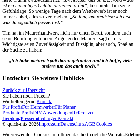
ist ein einmaliges Gefühl, das einen prägt“
, beschreibt Tim seine
Gefühlslage. So wenige Tage nach dem Wettbewerb ist er noch
immer dabei, alles zu verarbeiten.
„So langsam realisiere ich erst,
was da eigentlich passiert ist.“
Tim hat im Maurerhandwerk nicht nur einen Beruf, sondern auch
seine Berufung gefunden. Angehenden Maurern sagt er, das
Wichtigste seien Zuverlässigkeit und Disziplin, aber auch, Spaß an
der Sache zu haben:
„Ich habe meinen Spaß daran gefunden und ich hoffe, viele
andere tun das auch noch.“
Entdecken Sie weitere Einblicke
Zurück zur Übersicht
Sie haben noch Fragen?
Wir helfen gerne.
Kontakt
Für Profis
Für Heimwerker
Für Planer
Produkte Profis
DIY Anwendungen
Referenzen
Beratung
Pressemitteilungen
Kontakt
© quick-mix 2026
Impressum
Datenschutz
AGB
Cookies
Wir verwenden Cookies, um Ihnen das bestmögliche Website-Erlebnis